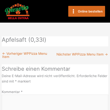
Zum
Main
Inhalt
Online bestellen
Menu
springen
Apfelsaft (0,33l)
←
Vorheriger WPPizza Menu
Nächster WPPizza Menu Item
→
Item
Schreibe einen Kommentar
Deine E-Mail-Adresse wird nicht veröffentlicht.
Erforderliche Felder
sind mit
*
markiert
Kommentar
*