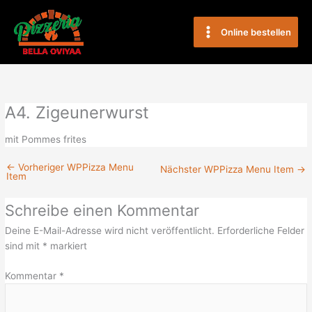
Zum
Main
Inhalt
Online bestellen
Menu
springen
A4. Zigeunerwurst
mit Pommes frites
←
Vorheriger WPPizza Menu
Nächster WPPizza Menu Item
→
Item
Schreibe einen Kommentar
Deine E-Mail-Adresse wird nicht veröffentlicht.
Erforderliche Felder
sind mit
*
markiert
Kommentar
*