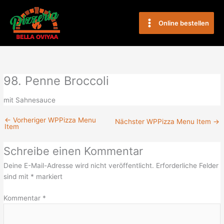
Zum
Main
Inhalt
Online bestellen
Menu
springen
98. Penne Broccoli
mit Sahnesauce
←
Vorheriger WPPizza Menu
Nächster WPPizza Menu Item
→
Item
Schreibe einen Kommentar
Deine E-Mail-Adresse wird nicht veröffentlicht.
Erforderliche Felder
sind mit
*
markiert
Kommentar
*