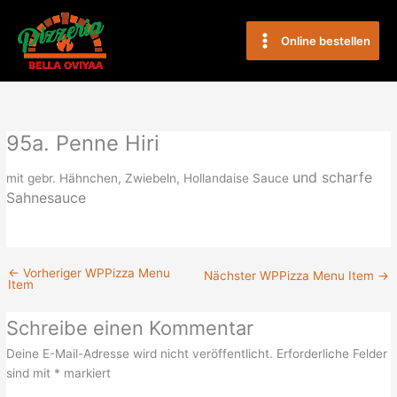
Zum
Main
Inhalt
Online bestellen
Menu
springen
95a. Penne Hiri
und scharfe
mit gebr. Hähnchen, Zwiebeln, Hollandaise Sauce
Sahnesauce
←
Vorheriger WPPizza Menu
Nächster WPPizza Menu Item
→
Item
Schreibe einen Kommentar
Deine E-Mail-Adresse wird nicht veröffentlicht.
Erforderliche Felder
sind mit
*
markiert