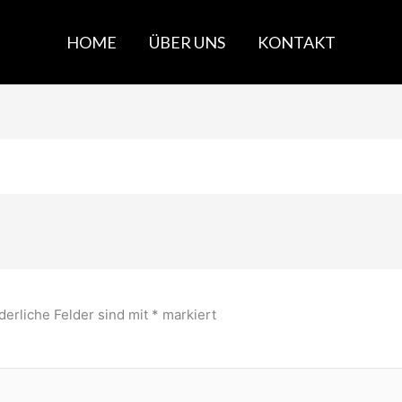
HOME
ÜBER UNS
KONTAKT
derliche Felder sind mit
*
markiert