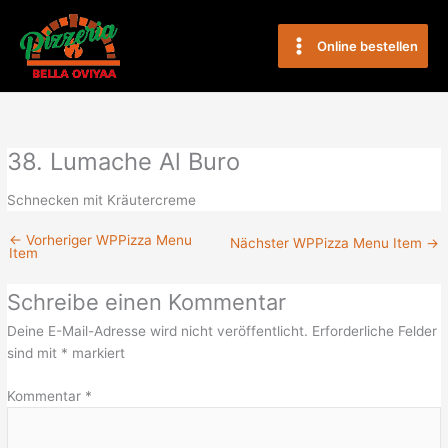
Zum
Main
Inhalt
Online bestellen
Menu
springen
38. Lumache Al Buro
Schnecken mit Kräutercreme
←
Vorheriger WPPizza Menu
Nächster WPPizza Menu Item
→
Item
Schreibe einen Kommentar
Deine E-Mail-Adresse wird nicht veröffentlicht.
Erforderliche Felder
sind mit
*
markiert
Kommentar
*