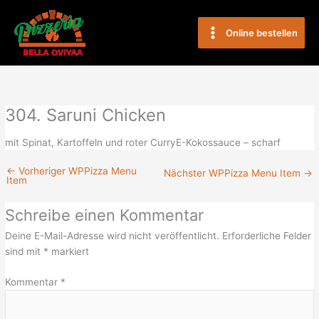
Zum
Main
Inhalt
Online bestellen
Menu
springen
304. Saruni Chicken
mit Spinat, Kartoffeln und roter CurryE-Kokossauce – scharf
←
Vorheriger WPPizza Menu
Nächster WPPizza Menu Item
→
Item
Schreibe einen Kommentar
Deine E-Mail-Adresse wird nicht veröffentlicht.
Erforderliche Felder
sind mit
*
markiert
Kommentar
*