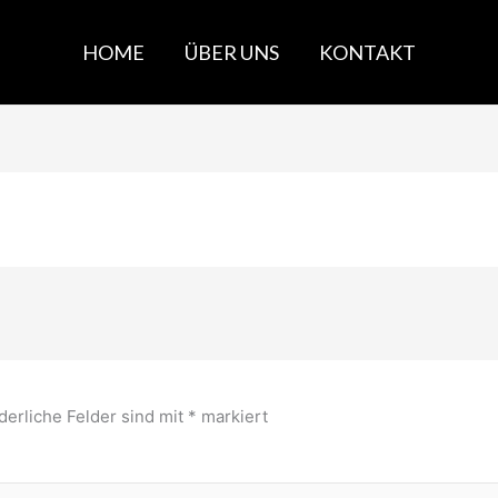
HOME
ÜBER UNS
KONTAKT
derliche Felder sind mit
*
markiert