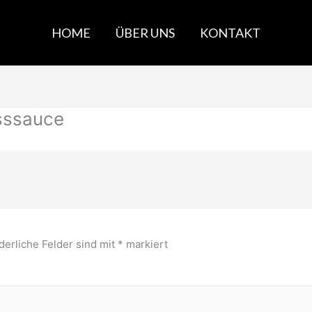
HOME
ÜBER UNS
KONTAKT
usssauce
derliche Felder sind mit
*
markiert