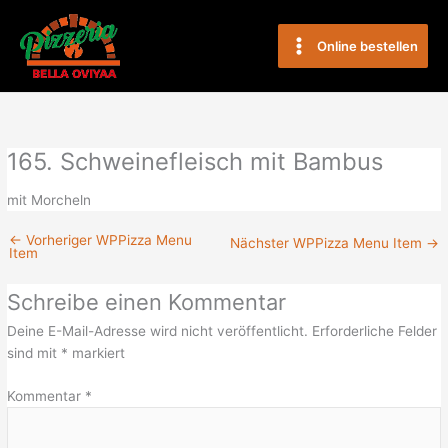
Zum
Main
Inhalt
Online bestellen
Menu
springen
165. Schweinefleisch mit Bambus
mit Morcheln
←
Vorheriger WPPizza Menu
Nächster WPPizza Menu Item
→
Item
Schreibe einen Kommentar
Deine E-Mail-Adresse wird nicht veröffentlicht.
Erforderliche Felder
sind mit
*
markiert
Kommentar
*