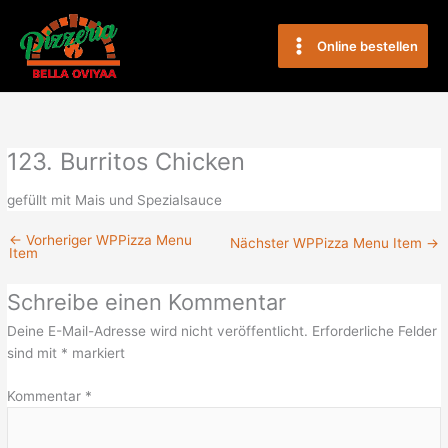
Zum
Main
Inhalt
Online bestellen
Menu
springen
123. Burritos Chicken
gefüllt mit Mais und Spezialsauce
←
Vorheriger WPPizza Menu
Nächster WPPizza Menu Item
→
Item
Schreibe einen Kommentar
Deine E-Mail-Adresse wird nicht veröffentlicht.
Erforderliche Felder
sind mit
*
markiert
Kommentar
*