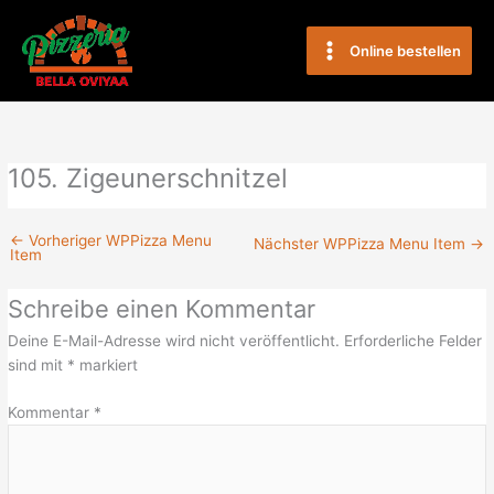
Zum
Main
Inhalt
Online bestellen
Menu
springen
105. Zigeunerschnitzel
←
Vorheriger WPPizza Menu
Nächster WPPizza Menu Item
→
Item
Schreibe einen Kommentar
Deine E-Mail-Adresse wird nicht veröffentlicht.
Erforderliche Felder
sind mit
*
markiert
Kommentar
*