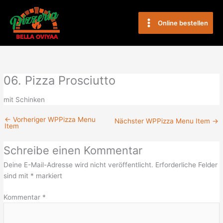
Zum
Main
Inhalt
Online bestellen
Menu
springen
06. Pizza Prosciutto
mit Schinken
←
Vorheriger WPPizza Menu
Nächster WPPizza Menu Item
→
Item
Schreibe einen Kommentar
Deine E-Mail-Adresse wird nicht veröffentlicht.
Erforderliche Felder
sind mit
*
markiert
Kommentar
*